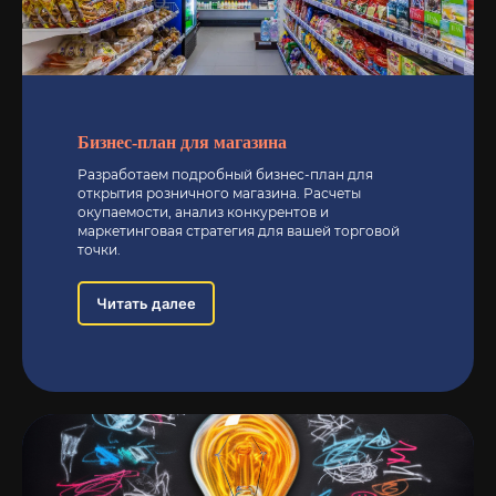
Главная
О компании
О руководителе
Бизнес-план для магазина
Разработка бизнес-планов
Разработаем подробный бизнес-план для
Фонды и поддержка
открытия розничного магазина. Расчеты
окупаемости, анализ конкурентов и
Цены и услуги
маркетинговая стратегия для вашей торговой
Отзывы
точки.
Контакты
Читать далее
АДРЕС:
г. Санкт-Петербург, ул. Большая Зеленина, 20 г.
Комсомольск-на-Амуре, ул. Орловская, 19
ИП Хмельков Максим Валентинович
ОГРНИП 307270312700022
ИНН: 270300793953