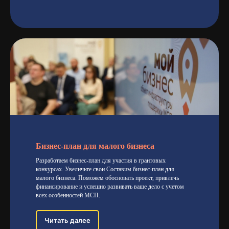
Я даю согласие на обработку персональных данных
в соответствии с
политикой конфиденциальности
ОСТАВИТЬ ЗАЯВКУ
Бизнес-план для малого бизнеса
Разработаем бизнес-план для участия в грантовых
конкурсах. Увеличьте свои Составим бизнес-план для
малого бизнеса. Поможем обосновать проект, привлечь
финансирование и успешно развивать ваше дело с учетом
всех особенностей МСП.
Главная
О компании
Читать далее
О руководителе