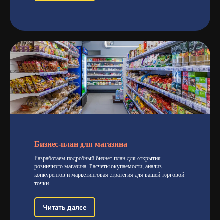
Разработка бизнес-планов
Фонды и поддержка
Цены и услуги
Отзывы
Контакты
АДРЕС:
нкт-Петербург, ул. Большая Зеленина, 20 г. Комсомольск-на-
Амуре, ул. Орловская, 19
ИП Хмельков Максим Валентинович
ОГРНИП 307270312700022
Бизнес-план для магазина
ИНН: 270300793953
Разработаем подробный бизнес-план для открытия
Политика конфиденциальности
розничного магазина. Расчеты окупаемости, анализ
конкурентов и маркетинговая стратегия для вашей торговой
точки.
Читать далее