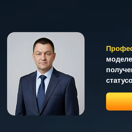
Профессио
моделей, п
получения
статусов р