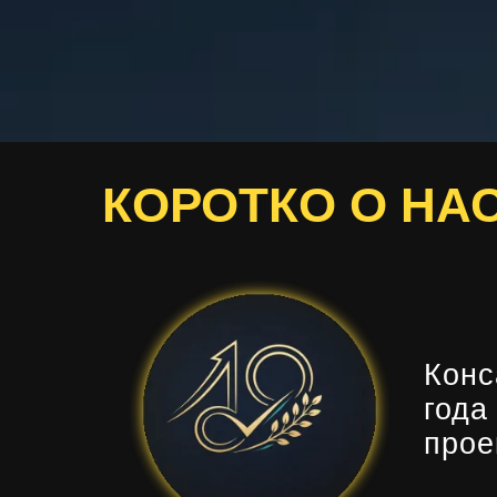
КОРОТКО О НА
Конс
год
прое