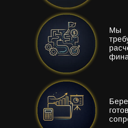
Мы 
тре
рас
фина
Бере
гот
сопр