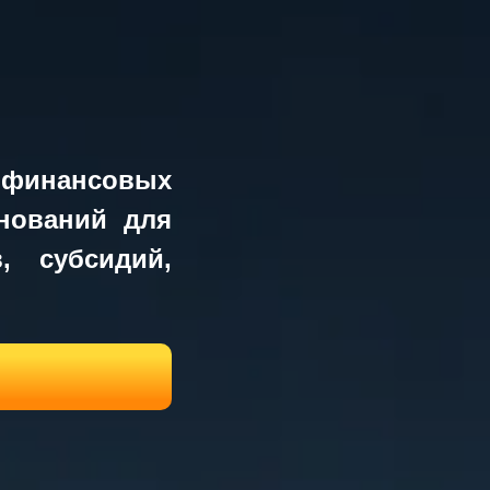
овых
 для
дий,